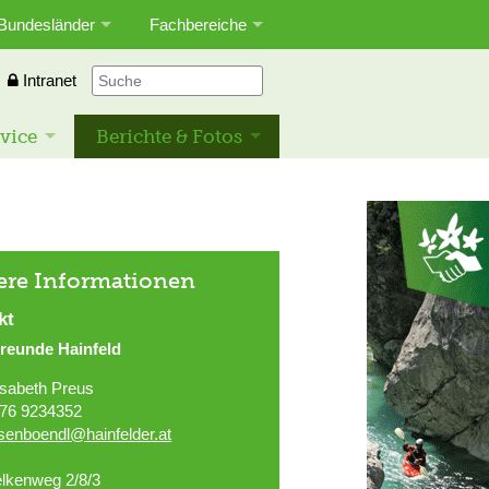
Bundesländer
Fachbereiche
Intranet
vice
Berichte & Fotos
ere Informationen
kt
freunde Hainfeld
isabeth Preus
76 9234352
asenboendl@hainfelder.at
lkenweg 2/8/3