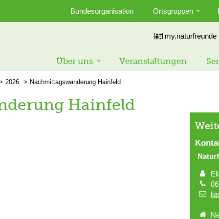
Bundesorganisation
Ortsgruppen
my.naturfreunde
Über uns
Veranstaltungen
Ser
2026
Nachmittagswanderung Hainfeld
nderung Hainfeld
Weit
Konta
Natur
El
06
li
Ne