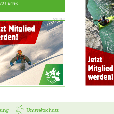
70 Hainfeld
ANZEIGE
rung
Umweltschutz