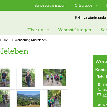
Bundesorganisation
Ortsgruppen
my.naturfreunde
Über uns
Veranstaltungen
Ser
2025
Wanderung Knofeleben
feleben
Weit
Konta
Natur
El
06
li
Ne