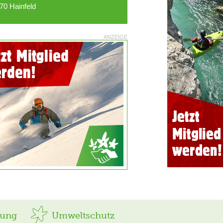
70 Hainfeld
ANZEIGE
rung
Umweltschutz