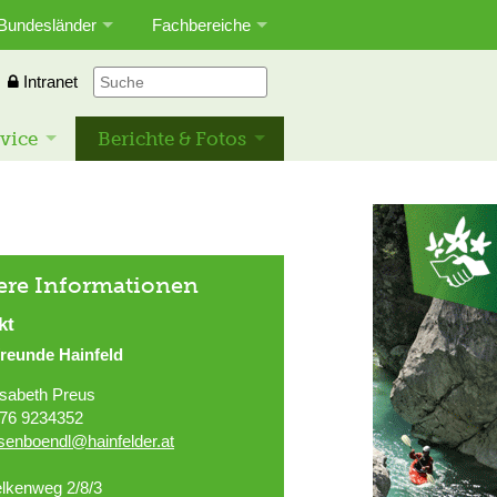
Bundesländer
Fachbereiche
Intranet
vice
Berichte & Fotos
ere Informationen
kt
freunde Hainfeld
isabeth Preus
76 9234352
asenboendl@hainfelder.at
lkenweg 2/8/3