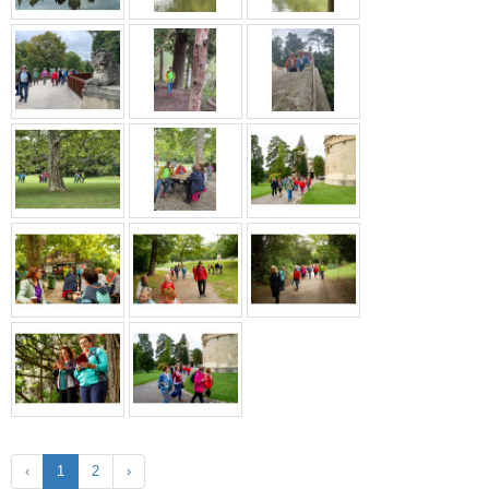
‹
1
2
›