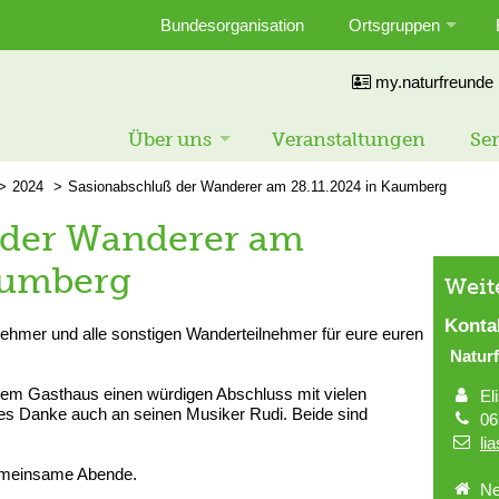
Bundesorganisation
Ortsgruppen
my.naturfreunde
Über uns
Veranstaltungen
Ser
2024
Sasionabschluß der Wanderer am 28.11.2024 in Kaumberg
 der Wanderer am
aumberg
Weit
Konta
nehmer und alle sonstigen Wanderteilnehmer für eure euren
Natur
inem Gasthaus einen würdigen Abschluss mit vielen
El
es Danke auch an seinen Musiker Rudi. Beide sind
06
li
 gemeinsame Abende.
Ne