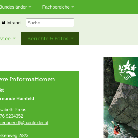
Bundesländer
Fachbereiche
Intranet
vice
Berichte & Fotos
ere Informationen
kt
freunde Hainfeld
isabeth Preus
76 9234352
asenboendl@hainfelder.at
lkenweg 2/8/3