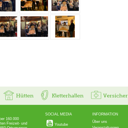
Hütten
Kletterhallen
Versiche
SOCIAL MEDIA
INFORMATION
über 160.000
Über uns
ten Freizeit- und
Youtube
Veranstaltungen
 460 Ortsgruppen,