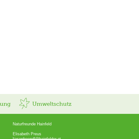
rung
Umweltschutz
Naturfreunde Hainfeld
Elisabeth Preus
liasenboendl@hainfelder.at