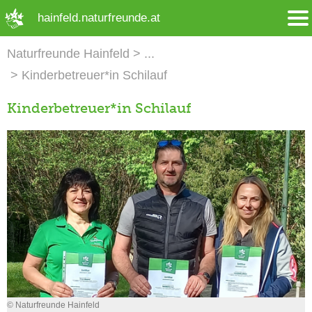
➜ Hauptregion der Seite anspringen
hainfeld.naturfreunde.at
Naturfreunde Hainfeld
Kinderbetreuer*in Schilauf
Kinderbetreuer*in Schilauf
© Naturfreunde Hainfeld