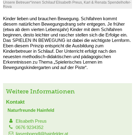
Unsere Betreuer*innen Schilauf Elisabeth Preus, Karl & Renata Spendelhofer-
Rova
Kinder lieben und brauchen Bewegung. Schifahren kommt
diesem natürlichen Bewegungsdrang sehr entgegen. Je früher
(etwa ab dem vierten Lebensjahr) Kinder mit dem Schifahren
beginnen, desto leichter und rascher stellen sich die Erfolge ein.
Das SPIELEN IN BEWEGUNG ist dabei die wichtigste Lernform.
Eben diesem Prinzip entspricht die Ausbildung zum
Kinderbetreuer in Schilauf. Der Unterricht erfolgt nach den
neuesten methodisch-didaktischen und pädagogischen
Erkenntnissen zu Thema „Spielerisches Lernen im
Bewegungskindergarten und auf der Piste“.
Weitere Informationen
Kontakt
Naturfreunde Hainfeld
Elisabeth Preus
0676 9234352
liasenboendl@hainfelder.at