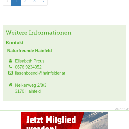
‹
1
2
3
›
Weitere Informationen
Kontakt
Naturfreunde Hainfeld
Elisabeth Preus
0676 9234352
liasenboendl@hainfelder.at
Nelkenweg 2/8/3
3170 Hainfeld
ANZEIGE