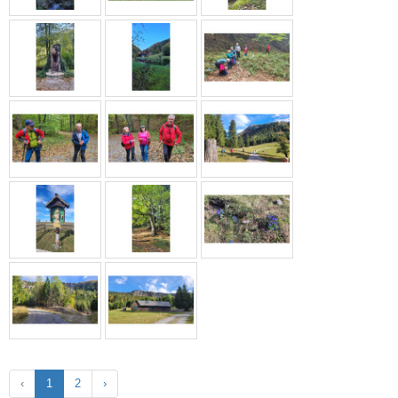
‹
1
2
›