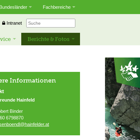
Bundesländer
Fachbereiche
Intranet
vice
Berichte & Fotos
ere Informationen
kt
freunde Hainfeld
bert Binder
60 6798870
asenboendl@hainfelder.at