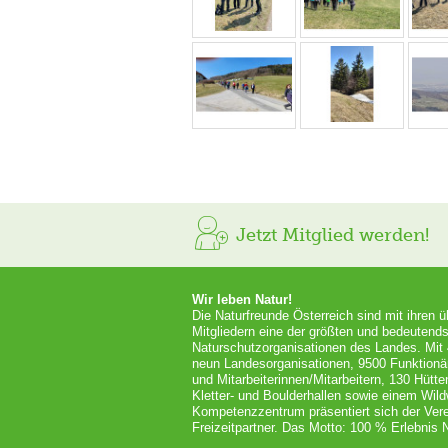
Jetzt Mitglied werden!
Wir leben Natur!
Die Naturfreunde Österreich sind mit ihren 
Mitgliedern eine der größten und bedeutends
Naturschutzorganisationen des Landes. Mit
neun Landesorganisationen, 9500 Funktionä
und Mitarbeiterinnen/Mitarbeitern, 130 Hütt
Kletter- und Boulderhallen sowie einem Wil
Kompetenzzentrum präsentiert sich der Vere
Freizeitpartner. Das Motto: 100 % Erlebnis N