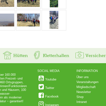
Hütten
Kletterhallen
Versiche
SOCIAL MEDIA
INFORMATION
über 160.000
Über uns
ten Freizeit- und
Youtube
Veranstaltungen
 460 Ortsgruppen,
rinnen/Funktionären
Mitgliedschaft
Twitter
en und Häusern, 100
Newsletter
dwasser-
Facebook
Shop
in als moderner
atur − garantiert!
Intranet
Instagram