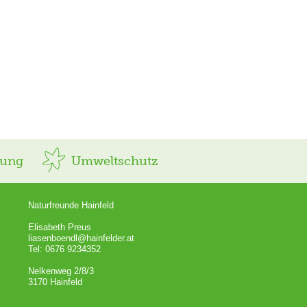
rung
Umweltschutz
Naturfreunde Hainfeld
Elisabeth Preus
liasenboendl@hainfelder.at
Tel: 0676 9234352
Nelkenweg 2/8/3
3170 Hainfeld